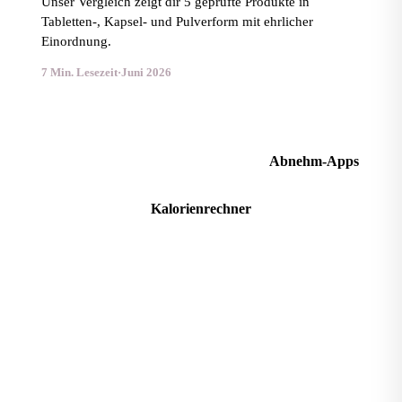
Unser Vergleich zeigt dir 5 geprüfte Produkte in
Tabletten-, Kapsel- und Pulverform mit ehrlicher
Einordnung.
7 Min. Lesezeit
·
Juni 2026
Abnehm-Apps im Vergleich
Abnehm-Apps
Kalorienrechner