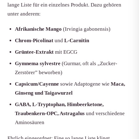
lange Liste für ein einzelnes Produkt. Dazu gehören
unter anderem:
Afrikanische Mango
(Irvingia gabonensis)
Chrom-Picolinat
und
L-Carnitin
Grüntee-Extrakt
mit EGCG
Gymnema sylvestre
(Gurmar, oft als „Zucker-
Zerstörer” beworben)
Capsicum/Cayenne
sowie Adaptogene wie
Maca,
Ginseng und Taigawurzel
GABA, L-Tryptophan, Himbeerketone,
Traubenkern-OPC, Astragalus
und verschiedene
Aminosäuren
Ehrlich eingeordnet: Eine so lange Liste klingt