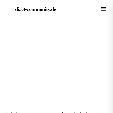
diaet-community
.de
← Empfehlungen
EMPFEHLUNG
KetoSana Erfahrungen:
Ehrlicher Test der Abnehm-
Tropfen
Von Redaktion diaet-community.de
·
Aktualisiert 23. Juni 2026
·
7 Min. Lesezeit