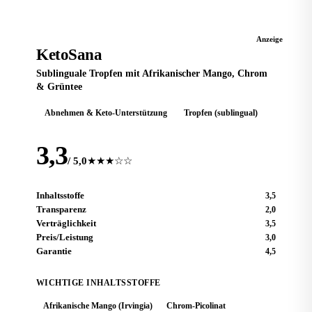
KETO-TROPFEN
Anzeige
KetoSana
Sublinguale Tropfen mit Afrikanischer Mango, Chrom
& Grüntee
Abnehmen & Keto-Unterstützung
Tropfen (sublingual)
3,3
/ 5,0
★★★☆☆
Inhaltsstoffe
3,5
Transparenz
2,0
Verträglichkeit
3,5
Preis/Leistung
3,0
Garantie
4,5
WICHTIGE INHALTSSTOFFE
Afrikanische Mango (Irvingia)
Chrom-Picolinat