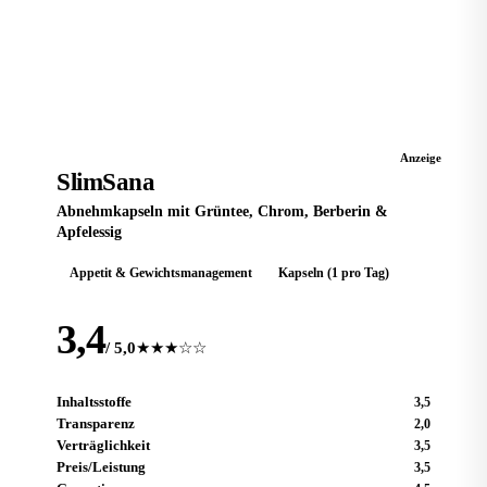
Zum Anbieter
ABNEHMKAPSEL
Anzeige
SlimSana
Abnehmkapseln mit Grüntee, Chrom, Berberin &
Apfelessig
Appetit & Gewichtsmanagement
Kapseln (1 pro Tag)
3,4
/ 5,0
★★★☆☆
Inhaltsstoffe
3,5
Transparenz
2,0
Verträglichkeit
3,5
Preis/Leistung
3,5