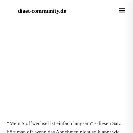
diaet-community
.de
← Magazin
RATGEBER
Stoffwechsel ankurbeln: Was
wirklich hilft
Von Redaktion diaet-community.de
·
Aktualisiert 15. Juni 2026
·
7 Min. Lesezeit
“Mein Stoffwechsel ist einfach langsam” - diesen Satz
hört man oft, wenn das Abnehmen nicht so klappt wie