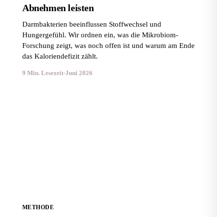
Abnehmen leisten
Darmbakterien beeinflussen Stoffwechsel und
Hungergefühl. Wir ordnen ein, was die Mikrobiom-
Forschung zeigt, was noch offen ist und warum am Ende
das Kaloriendefizit zählt.
9 Min. Lesezeit
·
Juni 2026
Stoffwechsel-Diät: Was wirklich beim Abnehmen hilft
METHODE