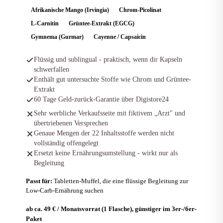
Afrikanische Mango (Irvingia)
Chrom-Picolinat
L-Carnitin
Grüntee-Extrakt (EGCG)
Gymnema (Gurmar)
Cayenne / Capsaicin
Flüssig und sublingual - praktisch, wenn dir Kapseln
schwerfallen
Enthält gut untersuchte Stoffe wie Chrom und Grüntee-
Extrakt
60 Tage Geld-zurück-Garantie über Digistore24
Sehr werbliche Verkaufsseite mit fiktivem „Arzt" und
übertriebenen Versprechen
Genaue Mengen der 22 Inhaltsstoffe werden nicht
vollständig offengelegt
Ersetzt keine Ernährungsumstellung - wirkt nur als
Begleitung
Passt für:
Tabletten-Muffel, die eine flüssige Begleitung zur
Low-Carb-Ernährung suchen
ab ca. 49 € / Monatsvorrat (1 Flasche), günstiger im 3er-/6er-
Paket