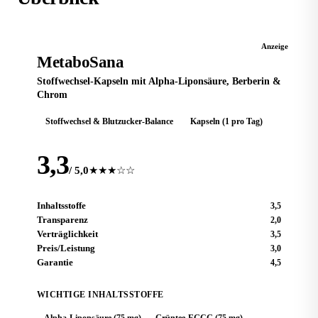
STOFFWECHSEL
Anzeige
MetaboSana
Stoffwechsel-Kapseln mit Alpha-Liponsäure, Berberin &
Chrom
Stoffwechsel & Blutzucker-Balance
Kapseln (1 pro Tag)
3,3
/ 5,0
★★★☆☆
Inhaltsstoffe
3,5
Transparenz
2,0
Verträglichkeit
3,5
Preis/Leistung
3,0
Garantie
4,5
WICHTIGE INHALTSSTOFFE