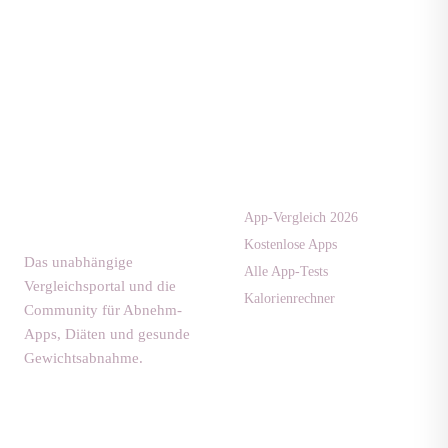
Apps & Tests
diaet-
community.de
App-Vergleich 2026
Kostenlose Apps
Das unabhängige
Alle App-Tests
Vergleichsportal und die
Kalorienrechner
Community für Abnehm-
Apps, Diäten und gesunde
Gewichtsabnahme.
Ratgeber
Community