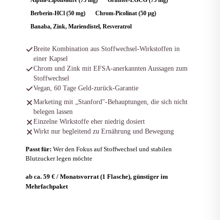
Alpha-Liponsäure (75 mg)
Grüntee-EGCG (75 mg)
Berberin-HCl (50 mg)
Chrom-Picolinat (50 µg)
Banaba, Zink, Mariendistel, Resveratrol
Breite Kombination aus Stoffwechsel-Wirkstoffen in
einer Kapsel
Chrom und Zink mit EFSA-anerkannten Aussagen zum
Stoffwechsel
Vegan, 60 Tage Geld-zurück-Garantie
Marketing mit „Stanford"-Behauptungen, die sich nicht
belegen lassen
Einzelne Wirkstoffe eher niedrig dosiert
Wirkt nur begleitend zu Ernährung und Bewegung
Passt für:
Wer den Fokus auf Stoffwechsel und stabilen
Blutzucker legen möchte
ab ca. 59 € / Monatsvorrat (1 Flasche), günstiger im
Mehrfachpaket
Zum Anbieter