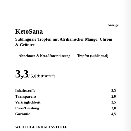
KETO-TROPFEN
Anzeige
KetoSana
Sublinguale Tropfen mit Afrikanischer Mango, Chrom
& Grüntee
Abnehmen & Keto-Unterstützung
Tropfen (sublingual)
3,3
/ 5,0
★★★☆☆
Inhaltsstoffe
3,5
Transparenz
2,0
Verträglichkeit
3,5
Preis/Leistung
3,0
Garantie
4,5
WICHTIGE INHALTSSTOFFE