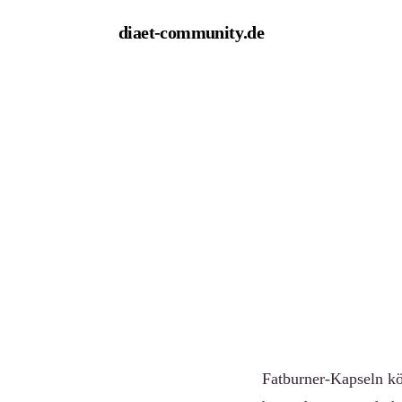
diaet-community
.de
← Empfehlungen
Die bes
Abnehm
Von Redaktion diaet
Fatburner-Kapseln kö