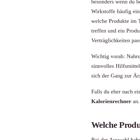
besonders wenn du be
Wirkstoffe häufig ei
welche Produkte im T
treffen und ein Prod
Verträglichkeiten pass
Wichtig vorab: Nahru
sinnvolles Hilfsmitte
sich der Gang zur Är
Falls du eher nach ei
Kalorienrechner
an.
Welche Produ
Bei der Auswahl habe