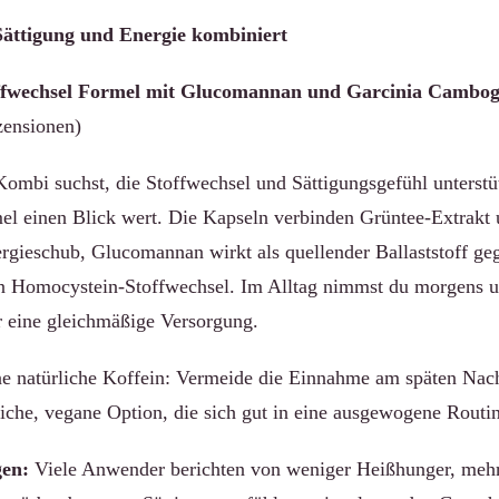
Sättigung und Energie kombiniert
echsel Formel mit Glucomannan und Garcinia Cambog
zensionen)
ombi suchst, die Stoffwechsel und Sättigungsgefühl unterstüt
inen Blick wert. Die Kapseln verbinden Grüntee-Extrakt 
ergieschub, Glucomannan wirkt als quellender Ballaststoff g
en Homocystein-Stoffwechsel. Im Alltag nimmst du morgens un
ür eine gleichmäßige Versorgung.
ne natürliche Koffein: Vermeide die Einnahme am späten Nach
iche, vegane Option, die sich gut in eine ausgewogene Routine
en:
Viele Anwender berichten von weniger Heißhunger, meh