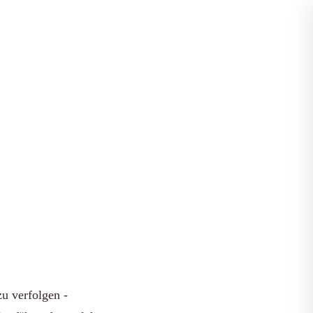
Apps vergleichen
m
ich
zu verfolgen -