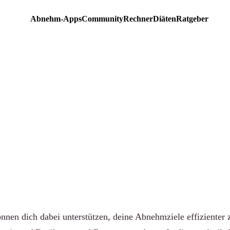
Abnehm-Apps
Community
Rechner
Diäten
Ratgeber
EMPFEHLUNG
ten Fatburner Kapseln zu
en: 5 Produkte im Vergle
-community.de
·
Aktualisiert 15. Juni 2026
·
7 Min. Lesezeit
nnen dich dabei unterstützen, deine Abnehmziele effizienter 