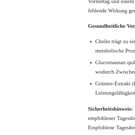
Vormittag und einem 
fehlende Wirkung ge
Gesundheitliche Vort
Cholin trägt zu e
metabolische Proz
Glucomannan quill
wodurch Zwischen
Grüntee-Extrakt (
Leistungsfähigke
Sicherheitshinweis:
empfohlener Tagesdo
Empfohlene Tagesdosi