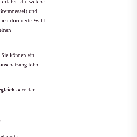
 erfährst du, welche
 Brennnessel) und
ne informierte Wahl
einen
 Sie können ein
Einschätzung lohnt
gleich
oder den
?
bekannte