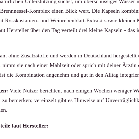
atürlichen Unterstützung suchst, um überschüssiges Wasser 
er Brennnessel-Komplex einen Blick wert. Die Kapseln kombin
mit Rosskastanien- und Weinrebenblatt-Extrakt sowie kleine
t Hersteller über den Tag verteilt drei kleine Kapseln - das is
an, ohne Zusatzstoffe und werden in Deutschland hergestellt
, nimm sie nach einer Mahlzeit oder sprich mit deiner Ärztin
 ist die Kombination angenehm und gut in den Alltag integrier
en:
Viele Nutzer berichten, nach einigen Wochen weniger Wa
zu bemerken; vereinzelt gibt es Hinweise auf Unverträglichk
nen.
eile laut Hersteller: