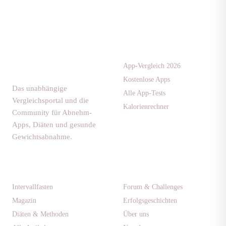
Apps & Tests
diaet-
community.de
App-Vergleich 2026
Kostenlose Apps
Das unabhängige
Alle App-Tests
Vergleichsportal und die
Kalorienrechner
Community für Abnehm-
Apps, Diäten und gesunde
Gewichtsabnahme.
Ratgeber
Community
Intervallfasten
Forum & Challenges
Magazin
Erfolgsgeschichten
Diäten & Methoden
Über uns