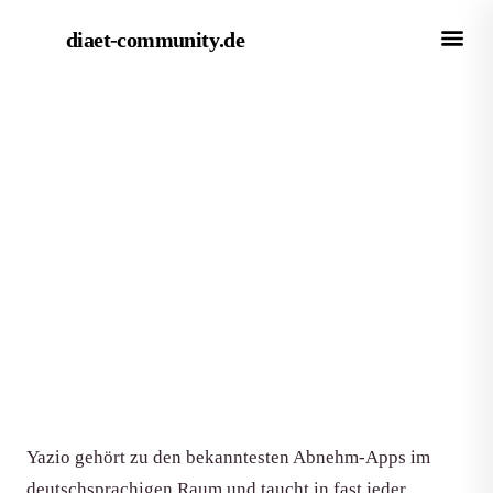
diaet-community
.de
← Magazin
APP-TEST
Yazio Erfahrungen: Wie gut ist
der Kalorienzähler?
Von Redaktion diaet-community.de
·
Aktualisiert 20. Mai 2026
·
11 Min. Lesezeit
Yazio gehört zu den bekanntesten Abnehm-Apps im
deutschsprachigen Raum und taucht in fast jeder