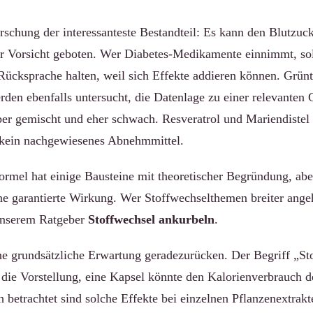
orschung der interessanteste Bestandteil: Es kann den Blutzuck
er Vorsicht geboten. Wer Diabetes-Medikamente einnimmt, sol
Rücksprache halten, weil sich Effekte addieren können. Gr
den ebenfalls untersucht, die Datenlage zu einer relevanten
er gemischt und eher schwach. Resveratrol und Mariendistel 
 kein nachgewiesenes Abnehmmittel.
ormel hat einige Bausteine mit theoretischer Begründung, abe
e garantierte Wirkung. Wer Stoffwechselthemen breiter angeh
 unserem Ratgeber
Stoffwechsel ankurbeln
.
eine grundsätzliche Erwartung geradezurücken. Der Begriff „St
 die Vorstellung, eine Kapsel könnte den Kalorienverbrauch d
h betrachtet sind solche Effekte bei einzelnen Pflanzenextrak