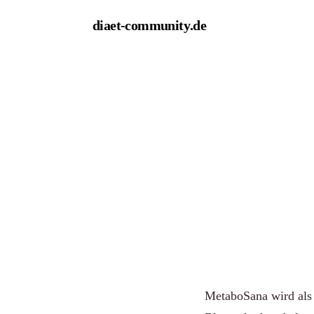
diaet-community
.de
← Empfehlungen
Metabo
der Sto
Von Redaktion diaet
MetaboSana wird als