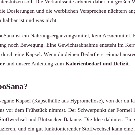
terstützen soll. Die Verkaufsseite arbeitet dabei mit großen
, die Dosierungen und die werblichen Versprechen nüchtern an
n haltbar ist und was nicht.
oSana ist ein Nahrungsergänzungsmittel, kein Arzneimittel. E
ng noch Bewegung. Eine Gewichtsabnahme entsteht im Kern
t durch eine Kapsel. Wenn du deinen Bedarf erst einmal ausrech
er
und unsere Anleitung zum
Kalorienbedarf und Defizit
.
aboSana?
vegane Kapsel (Kapselhülle aus Hypromellose), von der du lau
ens vor dem Frühstück nimmst. Der Schwerpunkt der Formel l
offwechsel und Blutzucker-Balance. Die Idee dahinter: Ein s
zieren, und ein gut funktionierender Stoffwechsel kann eine 