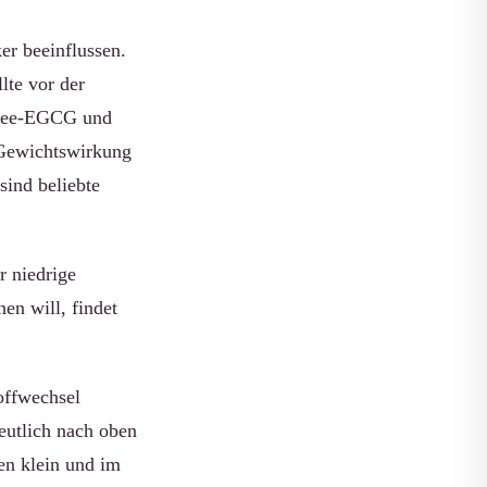
er beeinflussen.
lte vor der
üntee-EGCG und
 Gewichtswirkung
sind beliebte
r niedrige
en will, findet
offwechsel
eutlich nach oben
ten klein und im