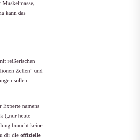
er Muskelmasse,
na kann das
mit reißerischen
lionen Zellen” und
ungen sollen
er Experte namens
k („nur heute
lung braucht keine
u dir die
offizielle