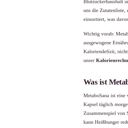
Blutzuckerhaushalt un
uns die Zutatenliste
einsortiert, was davo
Wichtig vorab: Metab
ausgewogene Ernähru
Kaloriendefizit, nich
unser
Kalorienrechn
Was ist Met
MetaboSana ist eine 
Kapsel täglich morg
Zusammenspiel von St
kann Heißhunger redu