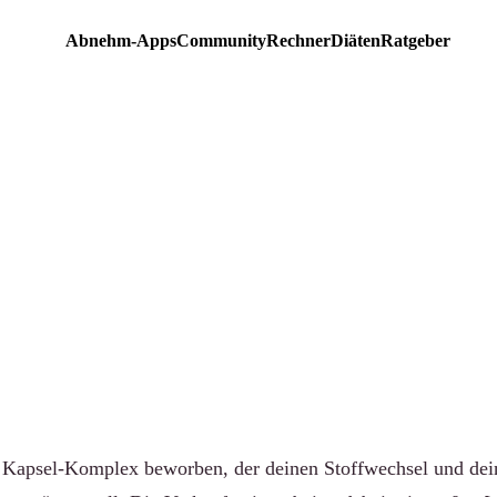
Abnehm-Apps
Community
Rechner
Diäten
Ratgeber
EMPFEHLUNG
Sana Erfahrungen: Was b
ffwechsel-Komplex wirkli
-community.de
·
Aktualisiert 23. Juni 2026
·
7 Min. Lesezeit
 Kapsel-Komplex beworben, der deinen Stoffwechsel und dei