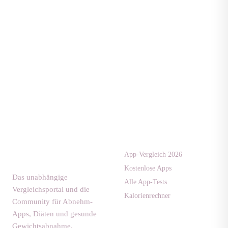
Apps & Tests
diaet-
community.de
App-Vergleich 2026
Kostenlose Apps
Das unabhängige
Alle App-Tests
Vergleichsportal und die
Kalorienrechner
Community für Abnehm-
Apps, Diäten und gesunde
Gewichtsabnahme.