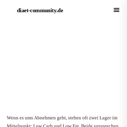
diaet-community
.de
← Magazin
METHODE
Low Carb vs. Low Fat: Welche
Diät ist wirklich effektiver?
Von Redaktion diaet-community.de
·
Aktualisiert 15. Juni 2026
·
9 Min. Lesezeit
Wenn es ums Abnehmen geht, stehen oft zwei Lager im
Mittelpunkt: Low Carb und Low Fat. Beide versprechen