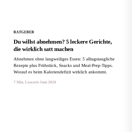
RATGEBER
Du willst abnehmen? 5 leckere Gerichte,
die wirklich satt machen
Abnehmen ohne langweiliges Essen: 5 alltagstaugliche
Rezepte plus Frühstück, Snacks und Meal-Prep-Tipps.
Worauf es beim Kaloriendefizit wirklich ankommt.
7 Min. Lesezeit
·
Juni 2026
Du willst abnehmen? Hier sind meine liebsten
Diätrezepte