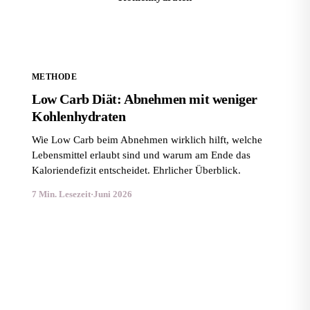
METHODE
Low Carb Diät: Abnehmen mit weniger
Kohlenhydraten
Wie Low Carb beim Abnehmen wirklich hilft, welche
Lebensmittel erlaubt sind und warum am Ende das
Kaloriendefizit entscheidet. Ehrlicher Überblick.
7 Min. Lesezeit
·
Juni 2026
HCG-Diät: Wie sie funktioniert und warum du
vorsichtig sein solltest