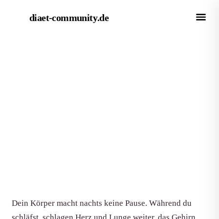
diaet-community
.de
← Magazin
GRUNDLAGEN
Kalorienverbrennung im Schlaf:
Wie viel verbrennst du wirklich?
Von Redaktion diaet-community.de
·
Aktualisiert 15. Juni 2026
·
7 Min. Lesezeit
Dein Körper macht nachts keine Pause. Während du
schläfst, schlagen Herz und Lunge weiter, das Gehirn