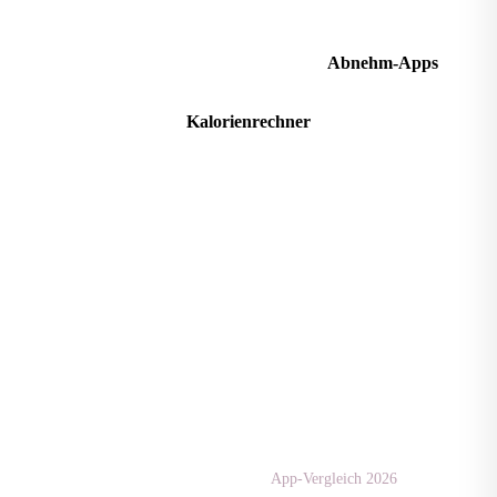
Kalorienbedarf berechnen
Abnehm-Apps
Kalorienrechner
Apps & Tests
diaet-
community.de
App-Vergleich 2026