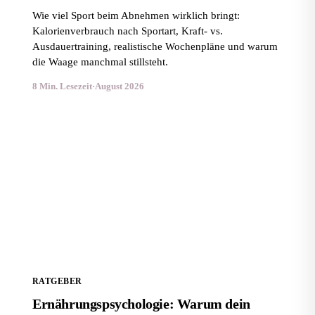
Wie viel Sport beim Abnehmen wirklich bringt:
Kalorienverbrauch nach Sportart, Kraft- vs.
Ausdauertraining, realistische Wochenpläne und warum
die Waage manchmal stillsteht.
8 Min. Lesezeit
·
August 2026
Ernährungspsychologie: Warum dein Kopf mitisst und
wie du das nutzt
RATGEBER
Ernährungspsychologie: Warum dein