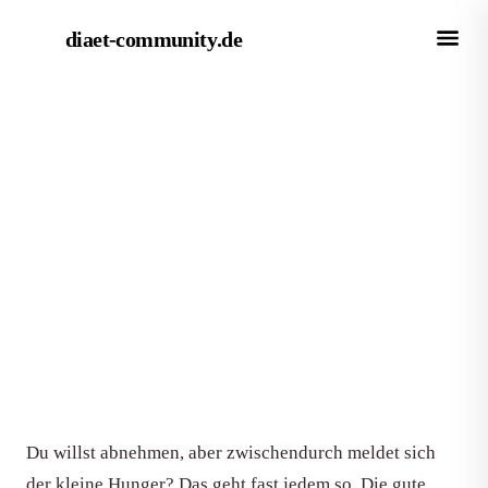
diaet-community
.de
← Magazin
RATGEBER
Gesunde Snacks für die Diät: 10
Ideen ohne schlechtes Gewissen
Von Redaktion diaet-community.de
·
Aktualisiert 15. Juni 2026
·
7 Min. Lesezeit
Du willst abnehmen, aber zwischendurch meldet sich
der kleine Hunger? Das geht fast jedem so. Die gute