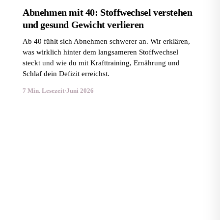
Abnehmen mit 40: Stoffwechsel verstehen
und gesund Gewicht verlieren
Ab 40 fühlt sich Abnehmen schwerer an. Wir erklären,
was wirklich hinter dem langsameren Stoffwechsel
steckt und wie du mit Krafttraining, Ernährung und
Schlaf dein Defizit erreichst.
7 Min. Lesezeit
·
Juni 2026
Abnehmen in den Wechseljahren: Wie du dein Gewicht
trotz Hormonschwankungen in den Griff bekommst