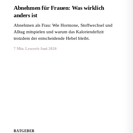
Abnehmen für Frauen: Was wirklich
anders ist
Abnehmen als Frau: Wie Hormone, Stoffwechsel und
Alltag mitspielen und warum das Kaloriendefizit
trotzdem der entscheidende Hebel bleibt.
7 Min. Lesezeit
·
Juni 2026
Abnehmen mit 40: Stoffwechsel verstehen und gesund
Gewicht verlieren
RATGEBER