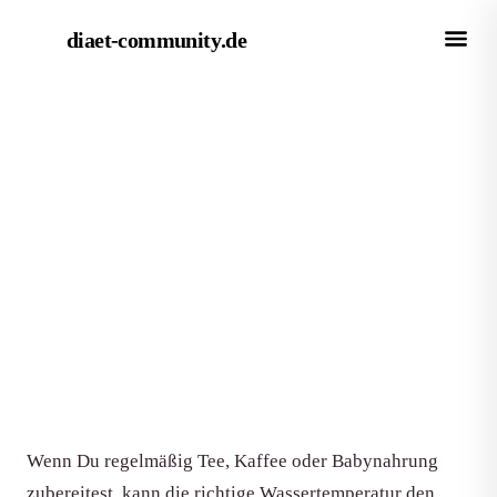
diaet-community
.de
← Empfehlungen
EMPFEHLUNG
Die besten Wasserkocher mit
Temperaturregelung
Von Redaktion diaet-community.de
·
Aktualisiert 15. Juni 2026
·
7 Min. Lesezeit
Wenn Du regelmäßig Tee, Kaffee oder Babynahrung
zubereitest, kann die richtige Wassertemperatur den