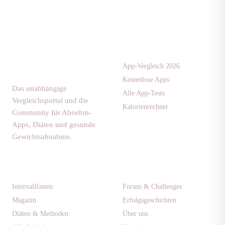
Apps & Tests
diaet-
community.de
App-Vergleich 2026
Kostenlose Apps
Das unabhängige
Alle App-Tests
Vergleichsportal und die
Kalorienrechner
Community für Abnehm-
Apps, Diäten und gesunde
Gewichtsabnahme.
Ratgeber
Community
Intervallfasten
Forum & Challenges
Magazin
Erfolgsgeschichten
Diäten & Methoden
Über uns