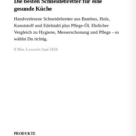
Die besten Schneidebretter für eine
gesunde Küche
Handverlesene Schneidebretter aus Bambus, Holz,
Kunststoff und Edelstahl plus Pflege-Öl. Ehrlicher
Vergleich zu Hygiene, Messerschonung und Pflege - so
wählst Du richtig.
8 Min. Lesezeit
·
Juni 2026
Beste Slow Cooker für gesunde Gerichte: 7 Modelle im
Vergleich
PRODUKTE