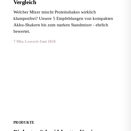
Vergleich
Welcher Mixer mischt Proteinshakes wirklich
klumpenfrei? Unsere 5 Empfehlungen von kompakten
Akku-Shakern bis zum starken Standmixer - ehrlich
bewertet.
7 Min. Lesezeit
·
Juni 2026
Die besten Schneidebretter für eine gesunde Küche
PRODUKTE