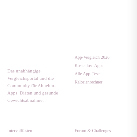
Apps & Tests
diaet-
community.de
App-Vergleich 2026
Kostenlose Apps
Das unabhängige
Alle App-Tests
Vergleichsportal und die
Kalorienrechner
Community für Abnehm-
Apps, Diäten und gesunde
Gewichtsabnahme.
Ratgeber
Community
Intervallfasten
Forum & Challenges