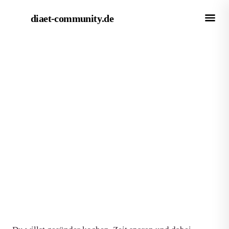
diaet-community
.de
← Empfehlungen
EMPFEHLUNG
Die besten Dampfgarer für
gesunde Mahlzeiten - 6 Modelle
im Vergleich
Von Redaktion diaet-community.de
·
Aktualisiert 15. Juni 2026
·
7 Min. Lesezeit