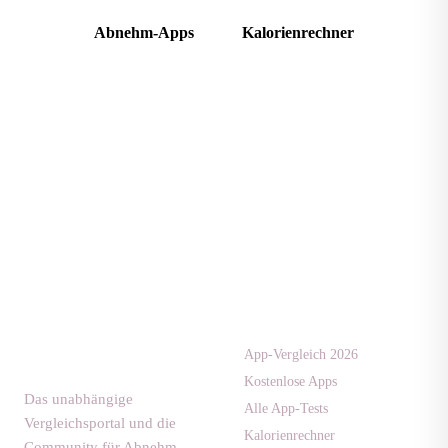
Abnehm-Apps
Kalorienrechner
Apps & Tests
diaet-
community.de
App-Vergleich 2026
Kostenlose Apps
Das unabhängige
Alle App-Tests
Vergleichsportal und die
Kalorienrechner
Community für Abnehm-