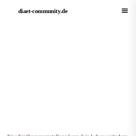
diaet-community
.de
← Empfehlungen
EMPFEHLUNG
Die besten Bücher für
Ernährungsumstellung 2026: 8
Empfehlungen im Überblick
Von Redaktion diaet-community.de
·
Aktualisiert 15. Juni 2026
·
8 Min. Lesezeit