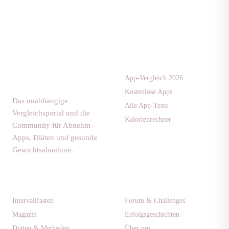
Apps & Tests
diaet-
community.de
App-Vergleich 2026
Kostenlose Apps
Das unabhängige
Alle App-Tests
Vergleichsportal und die
Kalorienrechner
Community für Abnehm-
Apps, Diäten und gesunde
Gewichtsabnahme.
Ratgeber
Community
Intervallfasten
Forum & Challenges
Magazin
Erfolgsgeschichten
Diäten & Methoden
Über uns