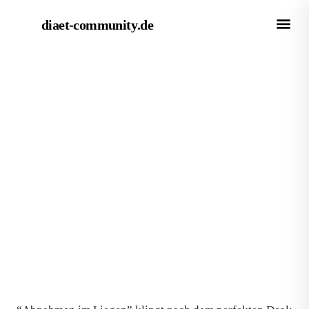
diaet-community
.de
← Magazin
METHODE
Abnehmen im Liegen: Was
wirklich dahintersteckt und was
nur Mythos ist
Von Redaktion diaet-community.de
·
Aktualisiert 15. Juni 2026
·
8 Min. Lesezeit