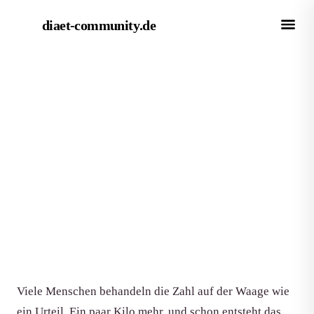
diaet-community
.de
← Magazin
RATGEBER
Wann muss ich wirklich
abnehmen?
Von Redaktion diaet-community.de
·
Aktualisiert 15. Juni 2026
·
7 Min. Lesezeit
Viele Menschen behandeln die Zahl auf der Waage wie
ein Urteil. Ein paar Kilo mehr, und schon entsteht das