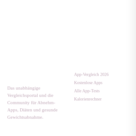
Apps & Tests
diaet-
community.de
App-Vergleich 2026
Kostenlose Apps
Das unabhängige
Alle App-Tests
Vergleichsportal und die
Kalorienrechner
Community für Abnehm-
Apps, Diäten und gesunde
Gewichtsabnahme.
Ratgeber
Community