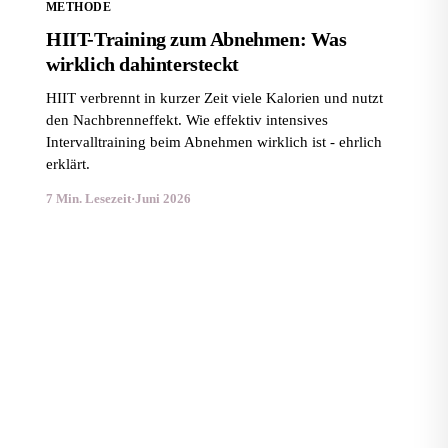
METHODE
HIIT-Training zum Abnehmen: Was
wirklich dahintersteckt
HIIT verbrennt in kurzer Zeit viele Kalorien und nutzt
den Nachbrenneffekt. Wie effektiv intensives
Intervalltraining beim Abnehmen wirklich ist - ehrlich
erklärt.
7 Min. Lesezeit
·
Juni 2026
Krafttraining oder Cardio: Was ist besser zum
Abnehmen?