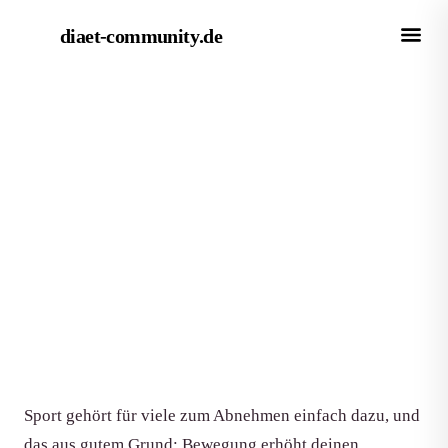
diaet-community
.de
← Magazin
RATGEBER
Die besten Sportarten zum
Abnehmen
Von Redaktion diaet-community.de
·
Aktualisiert 15. Juni 2026
·
8 Min. Lesezeit
Sport gehört für viele zum Abnehmen einfach dazu, und
das aus gutem Grund: Bewegung erhöht deinen