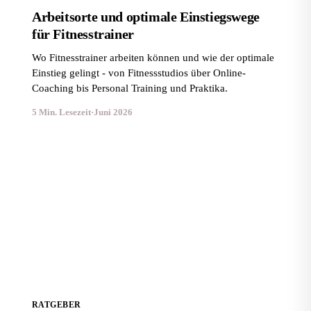
Arbeitsorte und optimale Einstiegswege
für Fitnesstrainer
Wo Fitnesstrainer arbeiten können und wie der optimale
Einstieg gelingt - von Fitnessstudios über Online-
Coaching bis Personal Training und Praktika.
5 Min. Lesezeit
·
Juni 2026
Fitnesstraining: Übungen, Workouts und Pläne zum
Abnehmen
RATGEBER