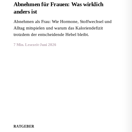
Abnehmen für Frauen: Was wirklich
anders ist
Abnehmen als Frau: Wie Hormone, Stoffwechsel und
Alltag mitspielen und warum das Kaloriendefizit
trotzdem der entscheidende Hebel bleibt.
7 Min. Lesezeit
·
Juni 2026
Abnehmen mit 40: Stoffwechsel verstehen und gesund
Gewicht verlieren
RATGEBER