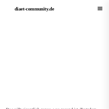
diaet-community
.de
← Magazin
RATGEBER
Ernährungspsychologie: Warum
dein Kopf mitisst und wie du
das nutzt
Von Redaktion diaet-community.de
·
Aktualisiert 22. Juni 2026
·
11 Min. Lesezeit