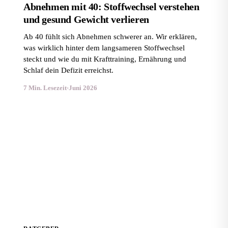
Abnehmen mit 40: Stoffwechsel verstehen
und gesund Gewicht verlieren
Ab 40 fühlt sich Abnehmen schwerer an. Wir erklären,
was wirklich hinter dem langsameren Stoffwechsel
steckt und wie du mit Krafttraining, Ernährung und
Schlaf dein Defizit erreichst.
7 Min. Lesezeit
·
Juni 2026
Abnehmen in den Wechseljahren: Wie du dein Gewicht
trotz Hormonschwankungen in den Griff bekommst