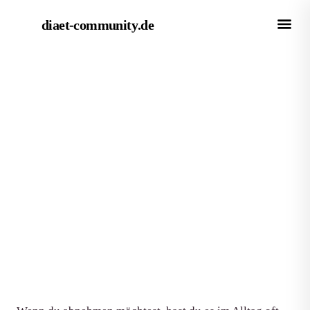
diaet-community
.de
← Magazin
RATGEBER
10 kalorienarme Lebensmittel
zum Abnehmen, die wirklich
satt machen
Von Redaktion diaet-community.de
·
Aktualisiert 15. Juni 2026
·
7 Min. Lesezeit