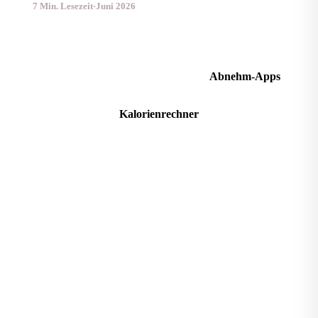
7 Min. Lesezeit
·
Juni 2026
Kalorienbedarf berechnen
Abnehm-Apps
Kalorienrechner
Apps & Tests