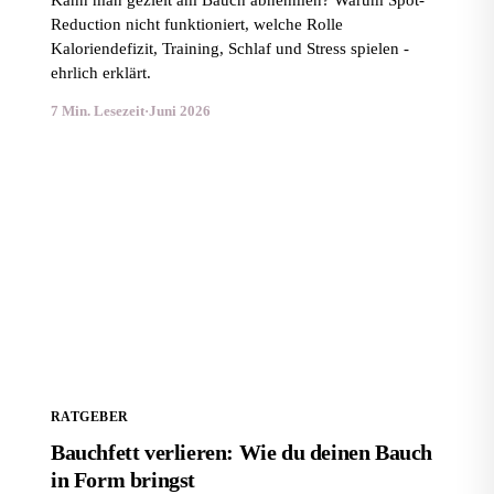
Kann man gezielt am Bauch abnehmen? Warum Spot-
Reduction nicht funktioniert, welche Rolle
Kaloriendefizit, Training, Schlaf und Stress spielen -
ehrlich erklärt.
7 Min. Lesezeit
·
Juni 2026
Bauchfett verlieren: Wie du deinen Bauch in Form
bringst
RATGEBER
Bauchfett verlieren: Wie du deinen Bauch
in Form bringst