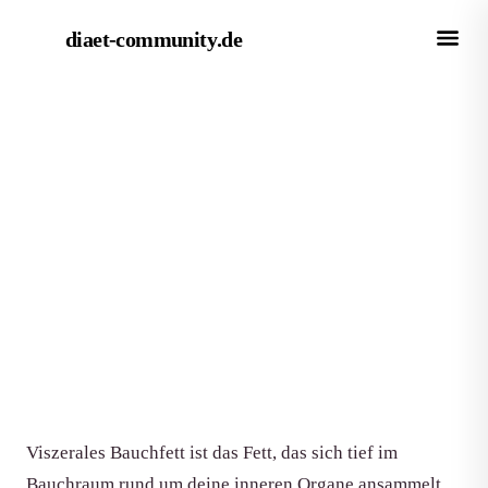
diaet-community
.de
← Magazin
RATGEBER
Viszerales Bauchfett loswerden:
5 Tipps, die wirklich helfen
Von Redaktion diaet-community.de
·
Aktualisiert 15. Juni 2026
·
7 Min. Lesezeit
Viszerales Bauchfett ist das Fett, das sich tief im
Bauchraum rund um deine inneren Organe ansammelt.