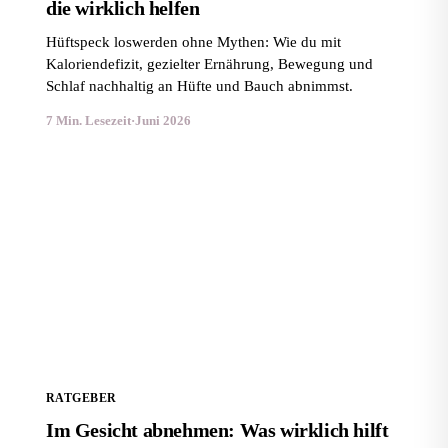
die wirklich helfen
Hüftspeck loswerden ohne Mythen: Wie du mit
Kaloriendefizit, gezielter Ernährung, Bewegung und
Schlaf nachhaltig an Hüfte und Bauch abnimmst.
7 Min. Lesezeit
·
Juni 2026
Im Gesicht abnehmen: Was wirklich hilft und was nur
ein Mythos ist
RATGEBER
Im Gesicht abnehmen: Was wirklich hilft