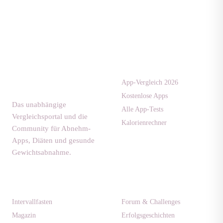
Apps & Tests
diaet-
community.de
App-Vergleich 2026
Kostenlose Apps
Das unabhängige
Alle App-Tests
Vergleichsportal und die
Kalorienrechner
Community für Abnehm-
Apps, Diäten und gesunde
Gewichtsabnahme.
Ratgeber
Community
Intervallfasten
Forum & Challenges
Magazin
Erfolgsgeschichten