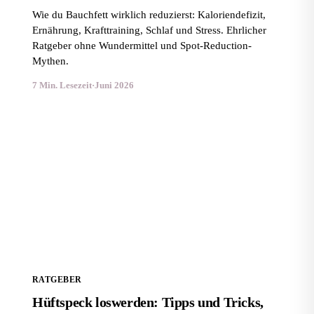
Wie du Bauchfett wirklich reduzierst: Kaloriendefizit,
Ernährung, Krafttraining, Schlaf und Stress. Ehrlicher
Ratgeber ohne Wundermittel und Spot-Reduction-
Mythen.
7 Min. Lesezeit
·
Juni 2026
Hüftspeck loswerden: Tipps und Tricks, die wirklich
helfen
RATGEBER
Hüftspeck loswerden: Tipps und Tricks,