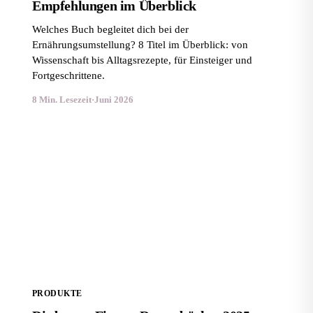
Empfehlungen im Überblick
Welches Buch begleitet dich bei der
Ernährungsumstellung? 8 Titel im Überblick: von
Wissenschaft bis Alltagsrezepte, für Einsteiger und
Fortgeschrittene.
8 Min. Lesezeit
·
Juni 2026
Die besten Fitness-Rezeptbücher 2025: Kochbücher für
Muskelaufbau und Fettverbrennung
PRODUKTE