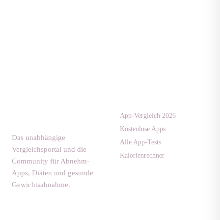
Apps & Tests
diaet-
community.de
App-Vergleich 2026
Kostenlose Apps
Das unabhängige
Alle App-Tests
Vergleichsportal und die
Kalorienrechner
Community für Abnehm-
Apps, Diäten und gesunde
Gewichtsabnahme.
Ratgeber
Community