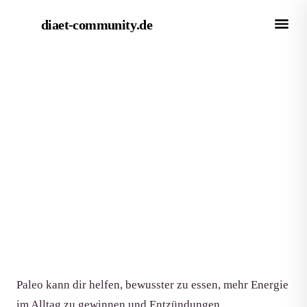
diaet-community
.de
← Empfehlungen
EMPFEHLUNG
Die besten Paleo-Kochbücher
2026: Top 5 im Vergleich
Von Redaktion diaet-community.de
·
Aktualisiert 15. Juni 2026
·
7 Min. Lesezeit
Paleo kann dir helfen, bewusster zu essen, mehr Energie
im Alltag zu gewinnen und Entzündungen