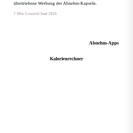
übertriebene Werbung der Abnehm-Kapseln.
7 Min. Lesezeit
·
Juni 2026
Abnehm-Apps im Vergleich
Abnehm-Apps
Kalorienrechner