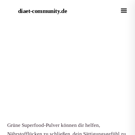
diaet-community
.de
← Empfehlungen
EMPFEHLUNG
Die besten grünen Superfood-
Pulver zum Abnehmen (2026)
Von Redaktion diaet-community.de
·
Aktualisiert 15. Juni 2026
·
7 Min. Lesezeit
Grüne Superfood-Pulver können dir helfen,
Nährstofflücken zu schließen, dein Sättigungsgefühl zu