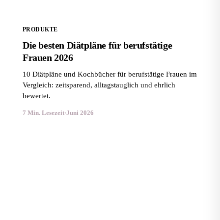
PRODUKTE
Die besten Diätpläne für berufstätige
Frauen 2026
10 Diätpläne und Kochbücher für berufstätige Frauen im
Vergleich: zeitsparend, alltagstauglich und ehrlich
bewertet.
7 Min. Lesezeit
·
Juni 2026
Die besten Ernährungspläne für Männer zum
Muskelaufbau