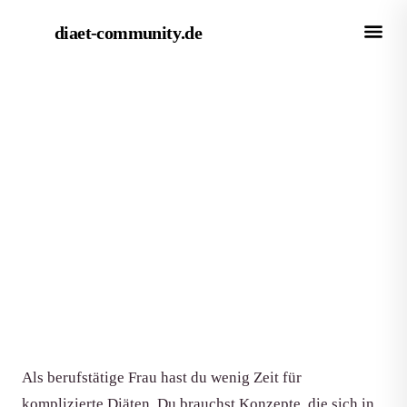
diaet-community
.de
← Empfehlungen
EMPFEHLUNG
Die besten Diätpläne für
berufstätige Frauen 2026
Von Redaktion diaet-community.de
·
Aktualisiert 15. Juni 2026
·
7 Min. Lesezeit
Als berufstätige Frau hast du wenig Zeit für
komplizierte Diäten. Du brauchst Konzepte, die sich in