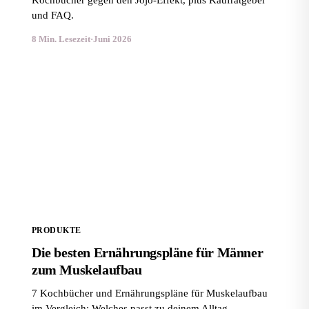
Kochbücher gegen den Jojo-Effekt, plus Kaufratgeber
und FAQ.
8 Min. Lesezeit
·
Juni 2026
Die besten Ernährungspläne für Männer zum
Muskelaufbau
PRODUKTE
Die besten Ernährungspläne für Männer
zum Muskelaufbau
7 Kochbücher und Ernährungspläne für Muskelaufbau
im Vergleich: Welches passt zu deinem Alltag,